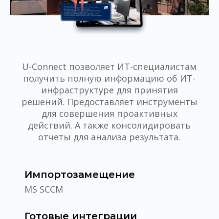
U-Connect позволяет ИТ-специалистам
получить полную информацию об ИТ-
инфраструктуре для принятия
решений. Предоставляет инструменты
для совершения проактивных
действий. А также консолидировать
отчеты для анализа результата.
Импортозамещение
MS SCCM
Готовые интеграции