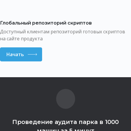
Глобальный репозиторий скриптов
Доступный клиентам репозиторий готовых скриптов
на сайте продукта
Начать
Проведение аудита парка в 1000
машин за 5 минут