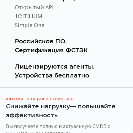
Открытый API
1C:ITILIUM
Simple One
Российское ПО.
Сертификация ФСТЭК
Лицензируются агенты.
Устройства бесплатно
АВТОМАТИЗАЦИЯ И СКРИПТИНГ
Снижайте нагрузку— повышайте
эффективность
Вы получаете полную и актуальную CMDB с