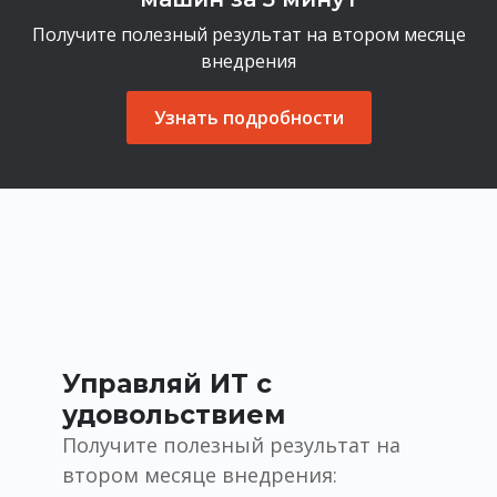
Получите полезный результат на втором месяце
внедрения
Узнать подробности
Управляй ИТ с
удовольствием
Получите полезный результат на
втором месяце внедрения: