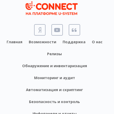
Главная
Возможности
Поддержка
О нас
Релизы
Обнаружение и инвентаризация
Мониторинг и аудит
Автоматизация и скриптинг
Безопасность и контроль
Инфопанели и отчеты