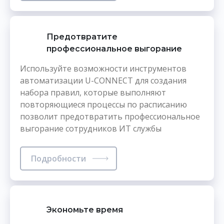
Предотвратите
профессиональное выгорание
Используйте возможности инструментов
автоматизации U-CONNECT для создания
набора правил, которые выполняют
повторяющиеся процессы по расписанию
позволит предотвратить профессиональное
выгорание сотрудников ИТ службы
Подробности
Экономьте время