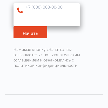
Начать
Нажимая кнопку «Начать», вы
соглашаетесь с
пользовательским
соглашением
и ознакомились с
политикой конфиденциальности